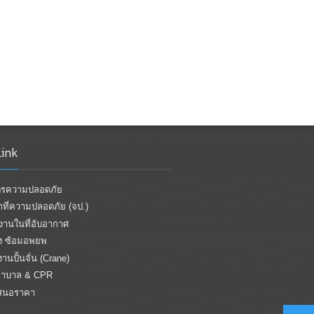
Link
ูตรความปลอดภัย
้าที่ความปลอดภัย (จป.)
านในที่อับอากาศ
ิง ซ้อมอพยพ
านปั้นจั่น (Crane)
าบาล & CPR
สนอราคา