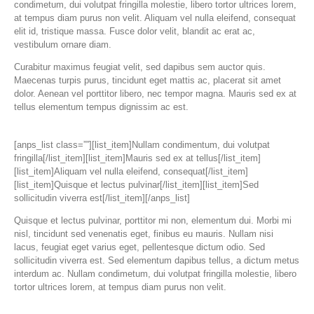
condimetum, dui volutpat fringilla molestie, libero tortor ultrices lorem,
at tempus diam purus non velit. Aliquam vel nulla eleifend, consequat
elit id, tristique massa. Fusce dolor velit, blandit ac erat ac,
vestibulum ornare diam.
Curabitur maximus feugiat velit, sed dapibus sem auctor quis.
Maecenas turpis purus, tincidunt eget mattis ac, placerat sit amet
dolor. Aenean vel porttitor libero, nec tempor magna. Mauris sed ex at
tellus elementum tempus dignissim ac est.
[anps_list class=””][list_item]Nullam condimentum, dui volutpat
fringilla[/list_item][list_item]Mauris sed ex at tellus[/list_item]
[list_item]Aliquam vel nulla eleifend, consequat[/list_item]
[list_item]Quisque et lectus pulvinar[/list_item][list_item]Sed
sollicitudin viverra est[/list_item][/anps_list]
Quisque et lectus pulvinar, porttitor mi non, elementum dui. Morbi mi
nisl, tincidunt sed venenatis eget, finibus eu mauris. Nullam nisi
lacus, feugiat eget varius eget, pellentesque dictum odio. Sed
sollicitudin viverra est. Sed elementum dapibus tellus, a dictum metus
interdum ac. Nullam condimetum, dui volutpat fringilla molestie, libero
tortor ultrices lorem, at tempus diam purus non velit.