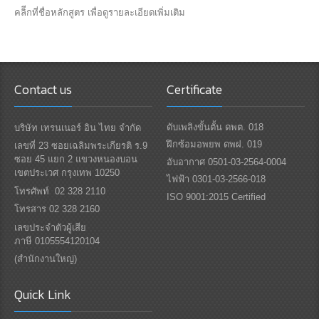
คลิีกที่ชื่อหลักสูตร เพื่อดูรายละเอียดเพิ่มเติม
Contact us
Certificate
ดับเพลิงขั้นตั้น ดพต. 018
บริษัท เทรนเนอร์ อิน ไทย จำกัด
ฝึกซ้อมอพยพ ดพฝ. 019
เลขที่ 23 ซอยเฉลิมพระเกียรติ ร.9
ซอย 45 แยก 2 แขวงหนองบอน
อับอากาศ 0501-03-2564-0004
เขตประเวศ กรุงเทพ 10250
ไฟฟ้า 0301-03-2566-018
โทรศัพท์ 02 328 2110
ISO 9001:2015 Certified
โทรสาร 02 328 2160
เลขประจำตัวผู้เสีย
ภาษี 0105554120104
(สำนักงานใหญ่)
Quick Link