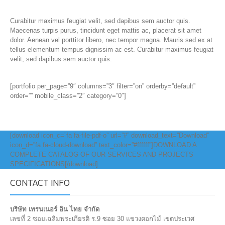
Curabitur maximus feugiat velit, sed dapibus sem auctor quis.
Maecenas turpis purus, tincidunt eget mattis ac, placerat sit amet
dolor. Aenean vel porttitor libero, nec tempor magna. Mauris sed ex at
tellus elementum tempus dignissim ac est. Curabitur maximus feugiat
velit, sed dapibus sem auctor quis.
[portfolio per_page=”9″ columns=”3″ filter=”on” orderby=”default”
order=”” mobile_class=”2″ category=”0″]
[download icon_c=”fa fa-file-pdf-o” url=”#” download_text=”Download”
icon_d=”fa fa-cloud-download” text_color=”#ffffff”]DOWNLOAD A
COMPLETE CATALOG OF OUR SERVICES AND PROJECTS
SPECIFICATIONS[/download]
CONTACT INFO
บริษัท เทรนเนอร์ อิน ไทย จำกัด
เลขที่ 2 ซอยเฉลิมพระเกียรติ ร.9 ซอย 30 แขวงดอกไม้ เขตประเวศ