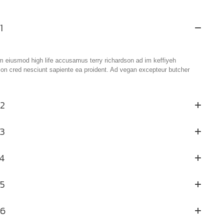
1
im eiusmod high life accusamus terry richardson ad im keffiyeh
rson cred nesciunt sapiente ea proident. Ad vegan excepteur butcher
2
3
4
5
#6