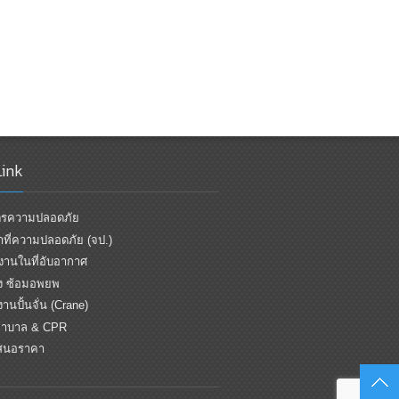
Link
ูตรความปลอดภัย
้าที่ความปลอดภัย (จป.)
านในที่อับอากาศ
ิง ซ้อมอพยพ
านปั้นจั่น (Crane)
าบาล & CPR
สนอราคา