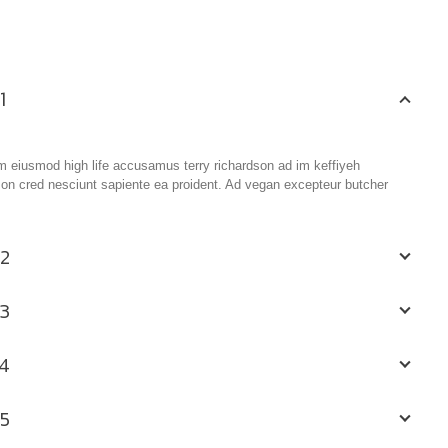
1
im eiusmod high life accusamus terry richardson ad im keffiyeh
rson cred nesciunt sapiente ea proident. Ad vegan excepteur butcher
2
3
4
5