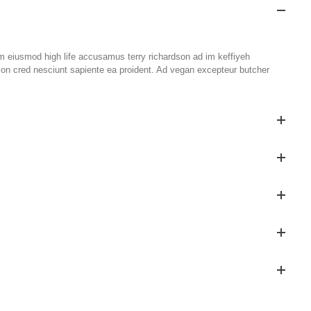
im eiusmod high life accusamus terry richardson ad im keffiyeh
rson cred nesciunt sapiente ea proident. Ad vegan excepteur butcher