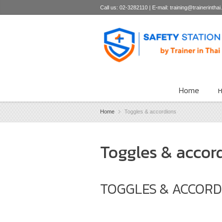
Call us: 02-3282110 | E-mail: training@trainerintha
Home
ห
Home
Toggles & accordions
Toggles & accor
TOGGLES & ACCORD