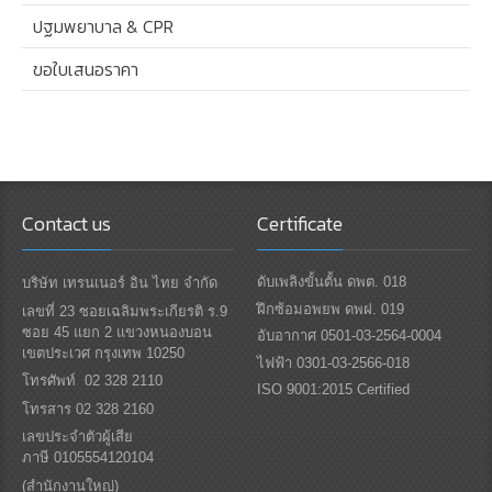
ปฐมพยาบาล & CPR
ขอใบเสนอราคา
Contact us
Certificate
ดับเพลิงขั้นตั้น ดพต. 018
บริษัท เทรนเนอร์ อิน ไทย จำกัด
ฝึกซ้อมอพยพ ดพฝ. 019
เลขที่ 23 ซอยเฉลิมพระเกียรติ ร.9
ซอย 45 แยก 2 แขวงหนองบอน
อับอากาศ 0501-03-2564-0004
เขตประเวศ กรุงเทพ 10250
ไฟฟ้า 0301-03-2566-018
โทรศัพท์ 02 328 2110
ISO 9001:2015 Certified
โทรสาร 02 328 2160
เลขประจำตัวผู้เสีย
ภาษี 0105554120104
(สำนักงานใหญ่)