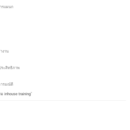
ดการแผนก
ทำงาน
ีประสิทธิภาพ
อารมณ์ดี
“