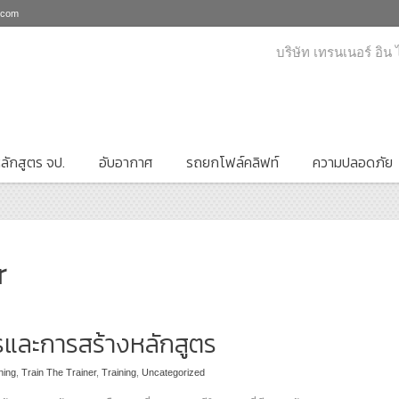
i.com
บริษัท เทรนเนอร์ อิน
ลักสูตร จป.
อับอากาศ
รถยกโฟล์คลิฟท์
ความปลอดภัย
r
รและการสร้างหลักสูตร
ning
,
Train The Trainer
,
Training
,
Uncategorized