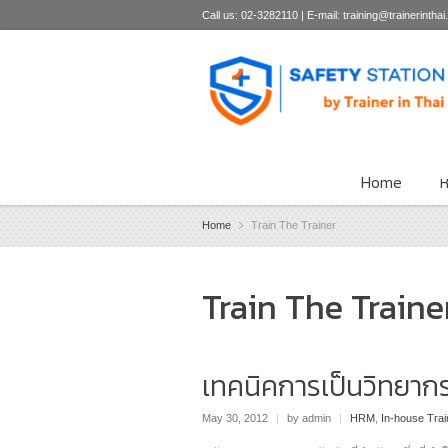
Call us: 02-3282110 | E-mail: training@trainerintha
Home
ห
Home
Train The Trainer
Train The Traine
เทคนิคการเป็นวิทยาก
May 30, 2012
|
by admin
|
HRM
,
In-house Trai