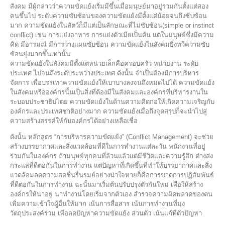
สังคม มีผู้กล่าวว่าความขัดแย้งเริ่มมีขึ้นเมื่อมนุษย์มาอยู่รวมกันตั้งแต่สอง
คนขึ้นไป ระดับความซับซ้อนของความขัดแย้งมีตั้งแต่น้อยจนถึงซับซ้อน
มาก ความขัดแย้งในสัตว์ก็มีแต่เป็นลักษณะที่ไม่ซับซ้อน(simple or instinct
conflict) เช่น การแย่งอาหาร การแย่งตัวเมียเป็นต้น แต่ในมนุษย์ซึ่งมีความ
คิด มีอารมณ์ มีการวางแผนซับซ้อน ความขัดแย้งในสังคมยิ่งทวีความซับ
ซ้อนยุ่งมากขึ้นเท่านั้น
ความขัดแย้งในสังคมมีตั้งแต่หน่วยเล็กคือครอบครัว หน่วยงาน ระดับ
ประเทศ ไปจนถึงระดับระหว่างประเทศ ดังนั้น จำเป็นต้องมีการบริหาร
จัดการ เพื่อบรรเทาความขัดแย้งให้เบาบางลงจนถึงหมดไปได้ ความขัดแย้ง
ในสังคมหรือองค์กรนั้นเป็นสิ่งที่ต้องมีในสังคมและองค์กรที่บริหารงานใน
ระบอบประชาธิปไตย ความขัดแย้งในด้านความคิดก่อให้เกิดความเจริญกับ
องค์กรและประเทศชาติอย่างมาก ความขัดแย้งเมื่อถึงจุดสรุปก็จะนำไปสู่
ความสร้างสรรค์ให้กับองค์กรได้อย่างเหลือเชื่อ
ดังนั้น หลักสูตร “การบริหารความขัดแย้ง” (Conflict Management) จะช่วย
สร้างบรรยากาศและสิ่งแวดล้อมที่ดีในการทำงานแต่ละวัน พนักงานที่อยู่
ร่วมกันในองค์กร ถ้ามนุษย์ทุกคนที่ล้วนแล้วแต่มีชีวิตและความรู้สึก ต่างส่ง
กระแสที่ดีต่อกันในการทำงาน แต่ปัญหาที่เกิดขึ้นที่ทำให้บรรยากาศและสิ่ง
แวดล้อมลดความสดชื่นรื่นรมย์อย่างน่าใจหายก็คือการขาดการปฏิสัมพันธ์
ที่ดีต่อกันในการทำงาน ฉะนั้นมาเริ่มต้นปรับปรุงตัวกันใหม่ เพื่อให้สร้าง
องค์กรให้น่าอยู่ น่าทำงานโดยเริ่มจากตัวเอง สำรวจความผิดพลาดของตน
เพิ่มความเข้าใจผู้อื่นให้มาก เน้นการสื่อสาร เน้นการทำงานที่มุ่ง
วัตถุประสงค์ร่วม เพื่อลดปัญหาความขัดแย้ง ส่วนตัว เน้นแก้ที่ตัวปัญหา