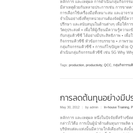
หลักการ และเหตุผล การดำเนินกลุ่มกิจกรรมท
มีสาเหตุด้วยกันหลายประการเช่น การขาดคว
การเลือกใช้เครื่องมือที่เหมาะสม และอาจรวมไ
จำเป็นอย่างยิ่งที่ทุกหน่วยงานต้องจัดผู้ที่มี
ปรึกษา และสนับสนุนในด้านต่างๆ เพื่อให้การด
วัตถุประสงค์ • เพื่อให้ผู้เรียนมีความรู้ความ
กับกลุ่มคิวซีซี ได้อย่างมีประสิทธิภาพ • เพื่อ
กิจกรรมคิวซีซี หัวข้อการบรรยาย • ภาพรวม
กลุ่มกิจกรรมคิวซีซี • การแก้ไขปัญหาด้วย 
ดำเนินกลุ่มกิจกรรมคิวซีซี เช่น 5G Why W
Tags:
production
,
productivity
,
QCC
,
กลุ่มกิจกรรมคิ
การลดต้นทุนอย่างมีปร
May 30, 2012
|
by admin
|
In-house Training
,
P
หลักการ และเหตุผล หนึ่งในปัจจัยที่สร้างขีด
กล่าวไว้คือ การเป็นผู้นำด้านต้นทุนการผลิ
บริษัทแต่ละแห่งนั้นมีความใกล้เคียงกัน ดังน