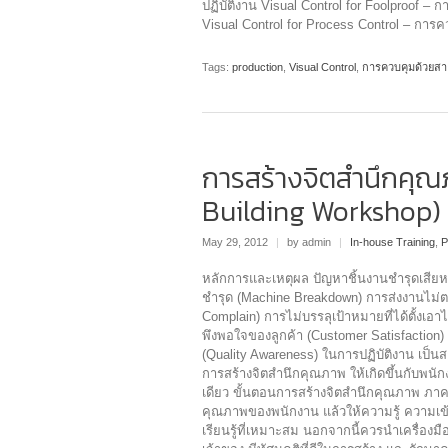
ปฏิบัติงาน Visual Control for Foolproof 
Visual Control for Process Control – การคว
Tags:
production
,
Visual Control
,
การควบคุมด้วยส
การสร้างจิตสำนึกคุณ
Building Workshop)
May 29, 2012
|
by admin
|
In-house Training
,
P
หลักการและเหตุผล ปัญหาชิ้นงานชำรุดเสียหา
ชำรุด (Machine Breakdown) การส่งงานไม่ตรง
Complain) การไม่บรรลุเป้าหมายที่ได้ตั้งเอาไว
พึงพอใจของลูกค้า (Customer Satisfactio
(Quality Awareness) ในการปฏิบัติงาน เป็
การสร้างจิตสำนึกคุณภาพ ให้เกิดขึ้นกับพนั
เดียว ขั้นตอนการสร้างจิตสำนึกคุณภาพ ภาค
คุณภาพของพนักงาน แล้วให้ความรู้ ความเข
เรียนรู้ที่เหมาะสม นอกจากนี้ควรนำเครื่องมื