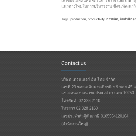
เจ้าของ มีทัศนคติที่ดีในการสร้าง และรักษา
แนวทางใหม่ในการบริหารงาน ซึ่งจะพัฒนาวิธ
Tags:
production
,
productivity
,
การผลิต
,
จิตสำนึกค
Contact us
บริษัท เทรนเนอร์ อิน ไทย จำกัด
เลขที่ 23 ซอยเฉลิมพระเกียรติ ร.9 ซอย 45 
แขวงหนองบอน เขตประเวศ กรุงเทพ 10250
โทรศัพท์ 02 328 2110
โทรสาร 02 328 2160
เลขประจำตัวผู้เสียภาษี 0105554120104
(สำนักงานใหญ่)