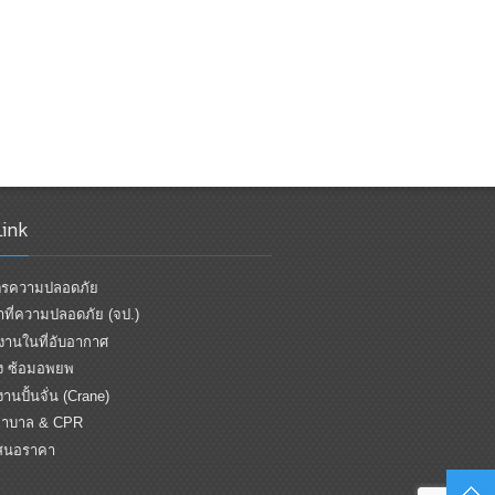
Link
ูตรความปลอดภัย
้าที่ความปลอดภัย (จป.)
านในที่อับอากาศ
ิง ซ้อมอพยพ
านปั้นจั่น (Crane)
าบาล & CPR
สนอราคา