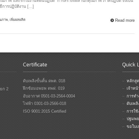
คุณภาพ และรักในงานที่ตนปฏิบัติ “การสร้างจิตสำนึกคุณภาพ ภาคปฏิบัติ จึงเป็น
ีการปฏิบัติงาน […]
ุณภาพ
,
เพิ่มผลผลิต
Read more
Certificate
Quick 
ดับเพลิงขั้นตั้น ดพต. 018
หลักส
ฝึกซ้อมอพยพ ดพฝ. 019
เจ้าหน
แยก 2
อับอากาศ 0501-03-2564-0004
การทำง
ไฟฟ้า 0301-03-2566-018
ดับเพล
ISO 9001:2015 Certified
การใช้ง
ปฐมพย
ขอใบเ
Top