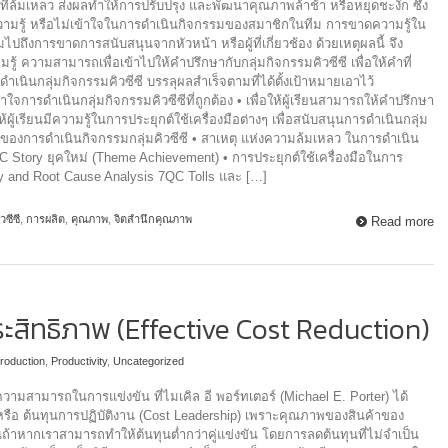
ี่ล้มเหลว ส่งผลทำให้การปรับปรุง และพัฒนาคุณภาพล้าช้า หรือหยุดชะงัก ซึ่ง
ามรู้ หรือไม่เข้าใจในการดำเนินกิจกรรมของสมาชิกในทีม การขาดความรู้ใน
ปถึงการขาดการสนับสนุนจากหัวหน้า หรือผู้ที่เกี่ยวช้อง ด้วยเหตุผลนี้ จึง
ความรู้ ความสามารถเพื่อเข้าไปให้คำปรึกษากับกลุ่มกิจกรรมคิวซีซี เพื่อให้คำที่
ำเนินกลุ่มกิจกรรมคิวซีซี บรรลุผลสำเร็จตามที่ได้ตั้งเป้าหมายเอาไว้
เข้าใจการดำเนินกลุ่มกิจกรรมคิวซีซีที่ถูกต้อง • เพื่อให้ผู้เรียนสามารถให้คำปรึกษา
ให้ผู้เรียนมีความรู้ในการประยุกต์ใช้เครื่องมือต่างๆ เพื่อสนับสนุนการดำเนินกลุ่ม
ของการดำเนินกิจกรรมกลุ่มคิวซีซี • สาเหตุ แห่งความล้มเหลว ในการดำเนิน
QC Story ยุคใหม่ (Theme Achievement) • การประยุกต์ใช้เครื่องมือในการ
hy and Root Cause Analysis 7QC Tolls และ […]
วซีซี
,
การผลิต
,
คุณภาพ
,
จิตสำนึกคุณภาพ
Read more
ะสิทธิภาพ (Effective Cost Reduction)
roduction
,
Productivity
,
Uncategorized
ความสามารถในการแข่งขัน ที่ไมเคิล อี พอร์ทเตอร์ (Michael E. Porter) ได้
ต หรือ ต้นทุนการปฏิบัติงาน (Cost Leadership) เพราะคุณภาพของสินค้าของ
ั้นถ้าหากเราสามารถทำให้ต้นทุนต่ำกว่าคู่แข่งขัน โดยการลดต้นทุนที่ไม่จำเป็น